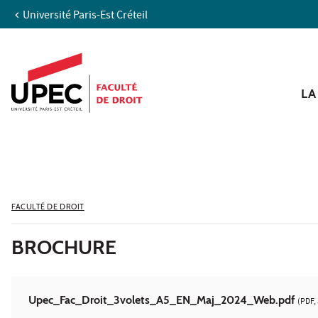
Université Paris-Est Créteil
Aller au contenu
Navigation
Accès directs
Recherche
LA
FACULTÉ DE DROIT
BROCHURE
Upec_Fac_Droit_3volets_A5_EN_Maj_2024_Web.pdf
(PDF, 