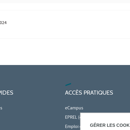
2024
PIDES
ACCÈS PRATIQUES
es
eCampus
EPREL (cours en ligne)
GÉRER LES COOK
Emploi du temps en ligne (ADE)