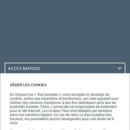
ACCÈS RAPIDES
ACCÈS PRATIQUES
GÉRER LES COOKIES
En cliquant sur « Tout accepter », vous acceptez le stockage de
cookies, autres que essentiels et fonctionnels, sur votre appareil pour
réaliser des mesures d'audience à des fins statistiques ainsi que de
publicités (cookies Tiers). L'université est responsable de traitement
pour le site Internet. Les cookies Tiers sont détaillés par domaine
SUIVEZ-NOUS
dans nos mentions légales. En cas de refus ou d'acceptation des
traceurs, vos paramètres seront sauvegardés pour une durée de 6
mois.