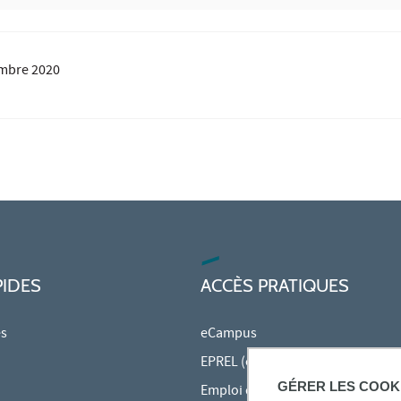
mbre 2020
PIDES
ACCÈS PRATIQUES
es
eCampus
EPREL (cours en ligne)
GÉRER LES COOK
Emploi du temps en ligne (ADE)