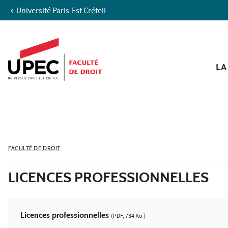
Université Paris-Est Créteil
Aller au contenu
Navigation
Accès directs
Recherche
LA
FACULTÉ DE DROIT
LICENCES PROFESSIONNELLES
Licences professionnelles
(PDF, 734 Ko )