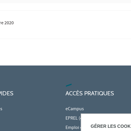
re 2020
PIDES
ACCÈS PRATIQUES
es
eCampus
EPREL (cours en ligne)
GÉRER LES COOK
Emploi du temps en ligne (ADE)