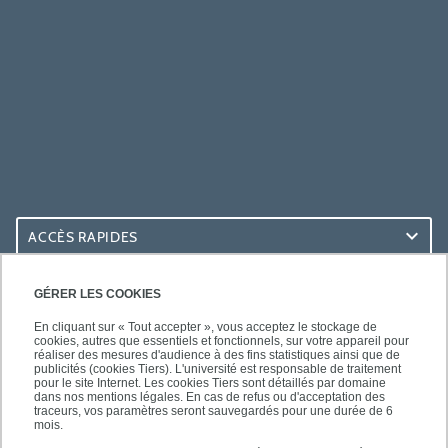
ACCÈS RAPIDES
ACCÈS PRATIQUES
GÉRER LES COOKIES
En cliquant sur « Tout accepter », vous acceptez le stockage de
cookies, autres que essentiels et fonctionnels, sur votre appareil pour
réaliser des mesures d'audience à des fins statistiques ainsi que de
publicités (cookies Tiers). L'université est responsable de traitement
pour le site Internet. Les cookies Tiers sont détaillés par domaine
SUIVEZ-NOUS
dans nos mentions légales. En cas de refus ou d'acceptation des
traceurs, vos paramètres seront sauvegardés pour une durée de 6
mois.