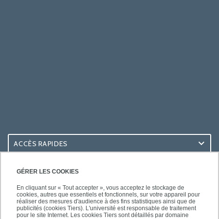
ACCÈS RAPIDES
ACCÈS PRATIQUES
GÉRER LES COOKIES
En cliquant sur « Tout accepter », vous acceptez le stockage de
cookies, autres que essentiels et fonctionnels, sur votre appareil pour
réaliser des mesures d'audience à des fins statistiques ainsi que de
publicités (cookies Tiers). L'université est responsable de traitement
pour le site Internet. Les cookies Tiers sont détaillés par domaine